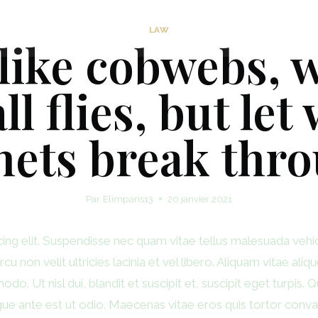
S
Accue
LAW
 like cobwebs, 
l flies, but le
nets break thro
Par
Elimparis13
20 janvier 2021
ing elit. Suspendisse nec quam vitae tellus malesuada vehi
non velit ultricies lacinia et vel libero. Aliquam vitae alique
. Ut nisl dui, blandit et suscipit et, suscipit eget turpis. Qu
ngue ante est ut odio. Maecenas vitae eros quis tortor conva