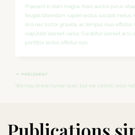
Praesent in diam magna. Nam auctor purus vitae 
feugiat bibendum, sapien lectus suscipit metus, id
orci nec tortor gravida, ac tempus risus efficitu
vulputate laoreet varius. Curabitur laoreet arcu
porttitor lectus efficitur non.
Navigation
PRÉCÉDENT
We may brave human laws, but we cannot resist nat
de
l’article
Publications si