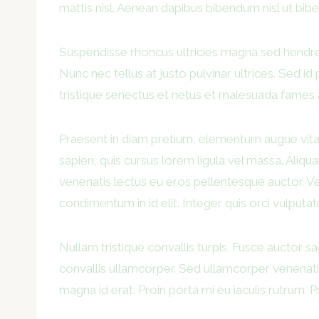
mattis nisl. Aenean dapibus bibendum nisl ut bi
Suspendisse rhoncus ultricies magna sed hendrerit
Nunc nec tellus at justo pulvinar ultrices. Sed id
tristique senectus et netus et malesuada fames ac
Praesent in diam pretium, elementum augue vitae, f
sapien, quis cursus lorem ligula vel massa. Aliqua
venenatis lectus eu eros pellentesque auctor. Ve
condimentum in id elit. Integer quis orci vulputat
Nullam tristique convallis turpis. Fusce auctor 
convallis ullamcorper. Sed ullamcorper venenatis 
magna id erat. Proin porta mi eu iaculis rutrum. P