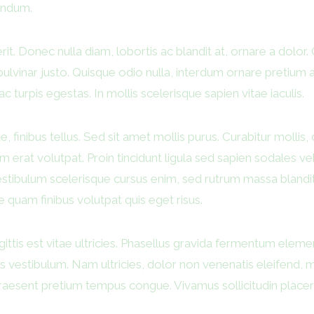
bendum.
. Donec nulla diam, lobortis ac blandit at, ornare a dolor. 
 pulvinar justo. Quisque odio nulla, interdum ornare pretium a
 turpis egestas. In mollis scelerisque sapien vitae iaculis.
inibus tellus. Sed sit amet mollis purus. Curabitur mollis, odi
m erat volutpat. Proin tincidunt ligula sed sapien sodales ve
stibulum scelerisque cursus enim, sed rutrum massa blandit
e quam finibus volutpat quis eget risus.
sagittis est vitae ultricies. Phasellus gravida fermentum e
vestibulum. Nam ultricies, dolor non venenatis eleifend, mass
raesent pretium tempus congue. Vivamus sollicitudin placerat 