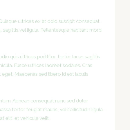
Quisque ultrices ex at odio suscipit consequat.
, sagittis vel ligula. Pellentesque habitant morbi
o quis ultrices porttitor, tortor lacus sagittis
hicula. Fusce ultrices laoreet sodales. Cras
 eget. Maecenas sed libero id est iaculis
lementum. Aenean consequat nunc sed dolor
a tortor feugiat mauris, vel sollicitudin ligula
elit, et vehicula velit.