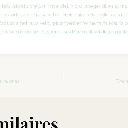
felis lobortis pretium imperdiet in orci. Integer sit amet 
 gravida justo massa vel mi. Proin enim felis, sollicitudin nec
r. Cras sit amet nulla vel turpis imperdiet fermentum. Mauri
 ac rutrum interdum. Suspendisse dictum elit vel dictum pell
ural ones.
The m
milaires