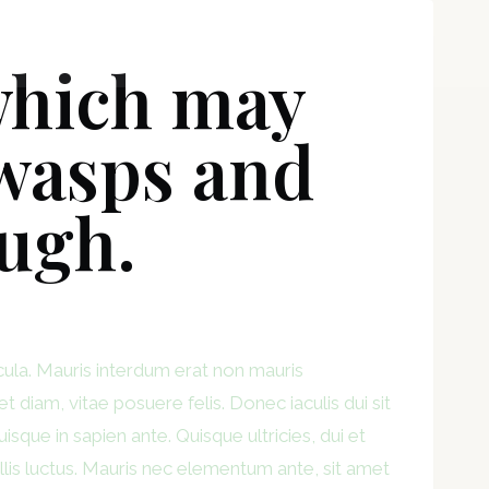
il
Qui sommes-nous ?
Soutenez-nous !
which may
t wasps and
ugh.
cula. Mauris interdum erat non mauris
t diam, vitae posuere felis. Donec iaculis dui sit
isque in sapien ante. Quisque ultricies, dui et
llis luctus. Mauris nec elementum ante, sit amet