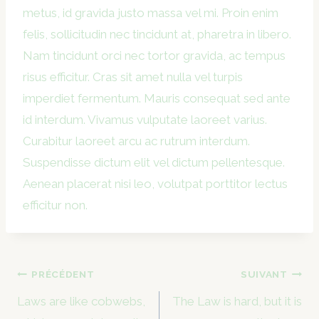
metus, id gravida justo massa vel mi. Proin enim
felis, sollicitudin nec tincidunt at, pharetra in libero.
Nam tincidunt orci nec tortor gravida, ac tempus
risus efficitur. Cras sit amet nulla vel turpis
imperdiet fermentum. Mauris consequat sed ante
id interdum. Vivamus vulputate laoreet varius.
Curabitur laoreet arcu ac rutrum interdum.
Suspendisse dictum elit vel dictum pellentesque.
Aenean placerat nisi leo, volutpat porttitor lectus
efficitur non.
Navigation
PRÉCÉDENT
SUIVANT
de
Laws are like cobwebs,
The Law is hard, but it is