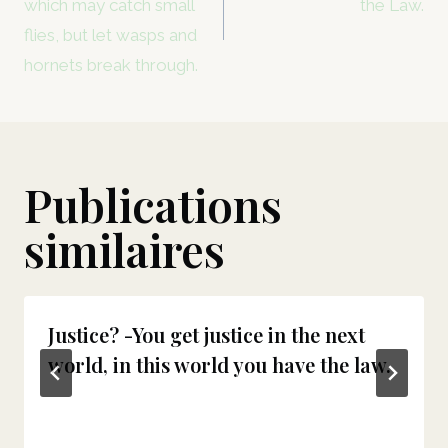
which may catch small
the Law.
l’article
flies, but let wasps and
hornets break through.
Publications
similaires
Justice? -You get justice in the next
world, in this world you have the law.