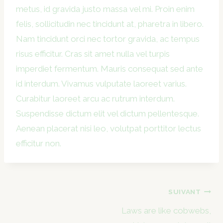
metus, id gravida justo massa vel mi. Proin enim
felis, sollicitudin nec tincidunt at, pharetra in libero.
Nam tincidunt orci nec tortor gravida, ac tempus
risus efficitur. Cras sit amet nulla vel turpis
imperdiet fermentum. Mauris consequat sed ante
id interdum. Vivamus vulputate laoreet varius.
Curabitur laoreet arcu ac rutrum interdum.
Suspendisse dictum elit vel dictum pellentesque.
Aenean placerat nisi leo, volutpat porttitor lectus
efficitur non.
Navigation
SUIVANT
de
Laws are like cobwebs,